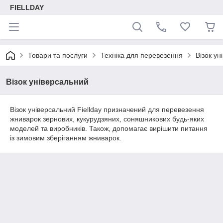
FIELLDAY
Товари та послуги
Техніка для перевезення
Візок у
Візок універсальний
Візок універсальний Fiellday призначений для перевезення
жниварок зернових, кукурудзяних, соняшникових будь-яких
моделей та виробників. Також, допомагає вирішити питання
із зимовим зберіганням жниварок.