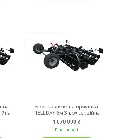
іпна
Борона дискова причіпна
ційна
FIELLDAY 6м 3-ьох секційна
1 070 000 ₴
В наявності