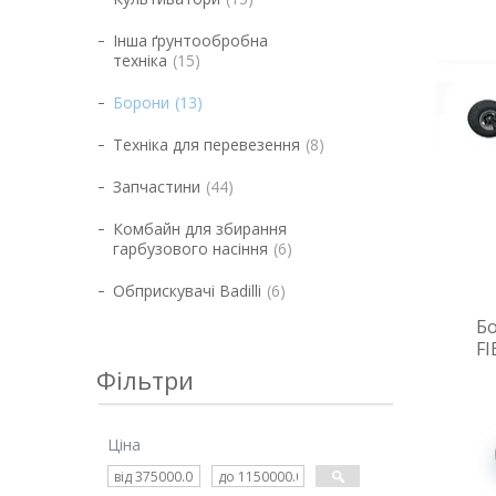
Інша ґрунтообробна
техніка
15
Борони
13
Техніка для перевезення
8
Запчастини
44
Комбайн для збирання
гарбузового насіння
6
Обприскувачі Badilli
6
Бо
FI
Фільтри
Ціна