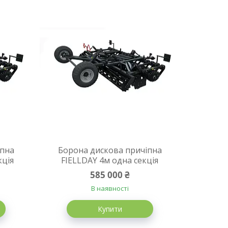
іпна
Борона дискова причіпна
кція
FIELLDAY 4м одна секція
585 000 ₴
В наявності
Купити