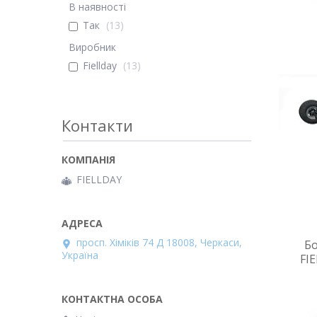
В наявності
Так
13
Виробник
Fiellday
13
Контакти
FІELLDAY
просп. Хіміків 74 Д 18008, Черкаси,
Бо
Україна
FI