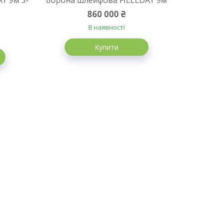
Y 9м 3-
Борона шлейфова FIELLDAY 9м
860 000 ₴
В наявності
Купити