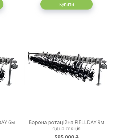
Купити
DAY 6м
Борона ротаційна FIELLDAY 9м
одна секція
595 000 ₴