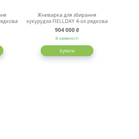
ння
Жниварка для збирання
рядкова
кукурудзи FIELLDAY 4-ох рядкова
904 000 ₴
В наявності
Купити