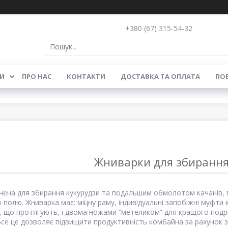
+380 (67) 315-54-32
И
ПРО НАС
КОНТАКТИ
ДОСТАВКА ТА ОПЛАТА
ПОВ
Жниварки для збирання
чена для збирання кукурудзи та подальшим обмолотом качанів,
 полю. Жниварка має: міцну раму, індивідуальні запобіжні муфт
, що протягують, і двома ножами “метеликом” для кращого подріб
Все це дозволяє підвищити продуктивність комбайна за рахунок 