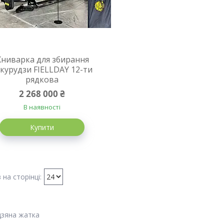
ниварка для збирання
курудзи FIELLDAY 12-ти
рядкова
2 268 000 ₴
В наявності
Купити
дзяна жатка