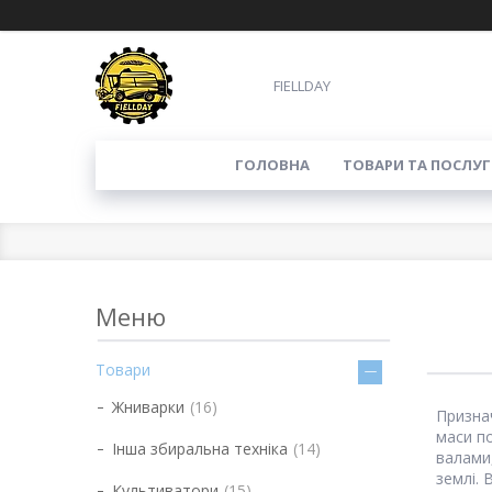
FIELLDAY
ГОЛОВНА
ТОВАРИ ТА ПОСЛУГ
Товари
Жниварки
16
Призна
маси по
Інша збиральна техніка
14
валами
землі. 
Культиватори
15