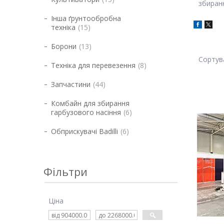
збиранн
Інша ґрунтообробна
техніка
15
Борони
13
Техніка для перевезення
8
Запчастини
44
Комбайн для збирання
гарбузового насіння
6
Обприскувачі Badilli
6
Фільтри
Ціна