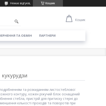
Немає відгуків,
Кошик
Кошик
ЕРНЕННЯ ТА ОБМІН
ПАРТНЕРИ
 кукурудзи
 подрібненням та розкиданням листостеблової
и кожного контуру, кожен ріжучий блок оснащений
нення стебла, пристрій для притиску стерні до
зменшення кількості проходів та поворотів при