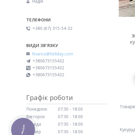
Надія
+380 (67) 315-54-32
Ж
ку
finance@fiellday.com
+380673155432
+380673155432
+380673155432
Графік роботи
Понеділок
07:30
18:00
Вівторок
07:30
18:00
Середа
07:30
18:00
Кукуру
КНОПКА
Четвер
07:30
18:00
ЗВ'ЯЗКУ