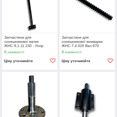
Запчастини для
Запчастини для
соняшникової жатки
соняшникової жниварки
ЖНС-9,1.11.230 - Упор
ЖНС-7,4.020 Вал 870
ЖНС-7,4.050 Вал 740
В наявності
В наявності
ЖНС-7,4.060 Вал 820
ЖНС-6,1.020 Вал
Ціну уточнюйте
Ціну уточнюйте
ЖНС-9,1.020 В