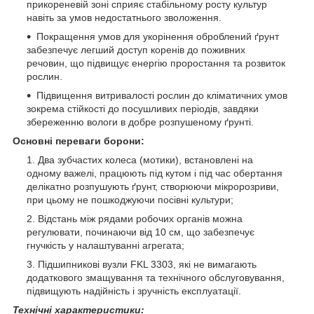
прикореневій зоні сприяє стабільному росту культур
навіть за умов недостатнього зволоження.
Покращення умов для укорінення оброблений ґрунт
забезпечує легший доступ коренів до поживних
речовин, що підвищує енергію проростання та розвиток
рослин.
Підвищення витривалості рослин до кліматичних умов
зокрема стійкості до посушливих періодів, завдяки
збереженню вологи в добре розпушеному ґрунті.
Основні переваги борони:
Два зубчастих колеса (мотики), встановлені на
одному важелі, працюють під кутом і під час обертання
делікатно розпушують ґрунт, створюючи мікророзриви,
при цьому не пошкоджуючи посівні культури;
Відстань між рядами робочих органів можна
регулювати, починаючи від 10 см, що забезпечує
гнучкість у налаштуванні агрегата;
Підшипникові вузли FKL 3303, які не вимагають
додаткового змащування та технічного обслуговування,
підвищують надійність і зручність експлуатації.
Технічні характеристики: