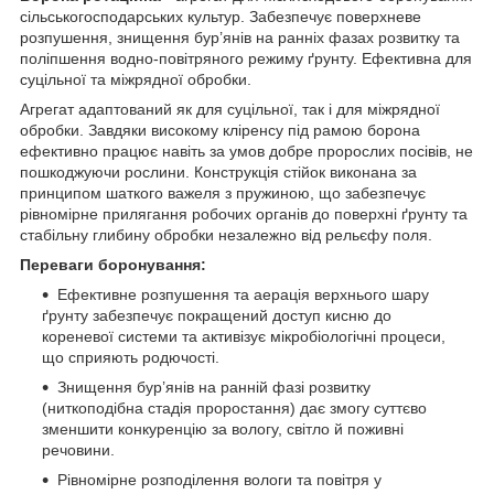
сільськогосподарських культур. Забезпечує поверхневе
розпушення, знищення бур’янів на ранніх фазах розвитку та
поліпшення водно-повітряного режиму ґрунту. Ефективна для
суцільної та міжрядної обробки.
Агрегат адаптований як для суцільної, так і для міжрядної
обробки. Завдяки високому кліренсу під рамою борона
ефективно працює навіть за умов добре пророслих посівів, не
пошкоджуючи рослини. Конструкція стійок виконана за
принципом шаткого важеля з пружиною, що забезпечує
рівномірне прилягання робочих органів до поверхні ґрунту та
стабільну глибину обробки незалежно від рельєфу поля.
Переваги боронування:
Ефективне розпушення та аерація верхнього шару
ґрунту забезпечує покращений доступ кисню до
кореневої системи та активізує мікробіологічні процеси,
що сприяють родючості.
Знищення бур’янів на ранній фазі розвитку
(ниткоподібна стадія проростання) дає змогу суттєво
зменшити конкуренцію за вологу, світло й поживні
речовини.
Рівномірне розподілення вологи та повітря у