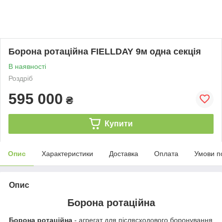
Борона ротаційна FIELLDAY 9м одна секція
В наявності
Роздріб
595 000
₴
Купити
Опис
Характеристики
Доставка
Оплата
Умови п
Опис
Борона ротаційна
Борона ротаційна
- агрегат для післясходового боронування