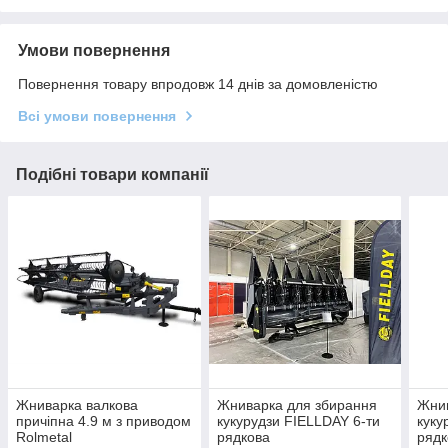
Умови повернення
Повернення товару впродовж 14 днів за домовленістю
Всі умови повернення
Подібні товари компанії
Жниварка валкова
Жниварка для збирання
Жнив
причіпна 4.9 м з приводом
кукурудзи FIELLDAY 6-ти
куку
Rolmetal
рядкова
рядк