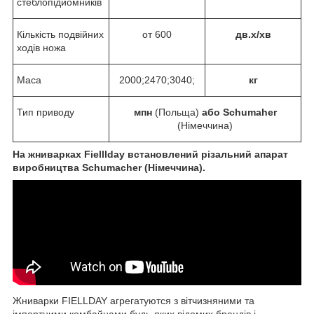
стеблопідйомників
Кількість подвійних
от 600
дв.х/хв
ходів ножа
Маса
2000;2470;3040;
кг
Тип приводу
мпн
(Польща)
або Schumaher
(Німеччина)
На жниварках Fіelllday встановлений різальний апарат
виробництва S
chumacher (Німеччина).
Жниварки FIELLDAY агрегатуются з вітчизняними та
імпортними комбайнами будь-яких відомих брендів і