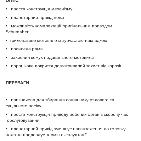
ОПИС
• проста конструкція механізму
• планетарний привід ножа
• можливість комплектації оригінальним приводом
Schumaher
• трилопатеве мотовило із зубчастою накладкою
• посилена рама
• захисний кожух подавального мотовила
• порошкове покриття довготривалий захист від корозії
ПЕРЕВАГИ
• призначена для збирання соняшнику рядового та
суцільного посіву
• проста конструкція приводу робочих органів скорочу час
обслуговування
• планетарний привід зменшує навантаження на головку
ножа та продовжує термін експлуатації