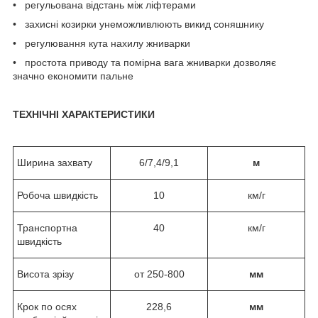
• регульована відстань між ліфтерами
• захисні козирки унеможливлюють викид соняшнику
• регулювання кута нахилу жниварки
• простота приводу та помірна вага жниварки дозволяє
значно економити пальне
ТЕХНІЧНІ ХАРАКТЕРИСТИКИ
Ширина захвату
6/7,4/9,1
м
Робоча швидкість
10
км/г
Транспортна
40
км/г
швидкість
Висота зрізу
от 250-800
мм
Крок по осях
228,6
мм