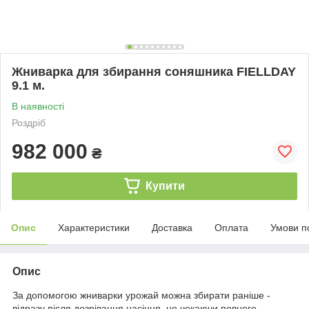
Жниварка для збирання соняшника FІELLDAY
9.1 м.
В наявності
Роздріб
982 000
₴
Купити
Опис
Характеристики
Доставка
Оплата
Умови п
Опис
За допомогою жниварки урожай можна збирати раніше -
відразу після дозрівання насіння, не чекаючи повного