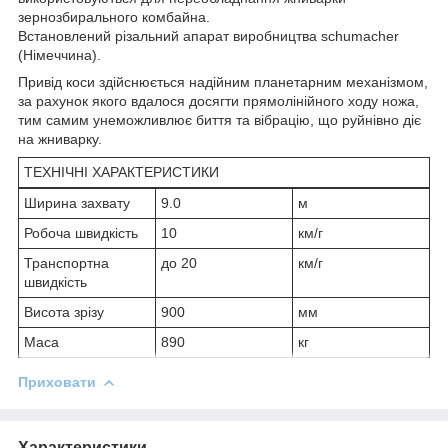
зернозбирального комбайна.
Встановлений різальний апарат виробництва schumacher
(Німеччина).
Привід коси здійснюється надійним планетарним механізмом,
за рахунок якого вдалося досягти прямолінійного ходу ножа,
тим самим унеможливлює биття та вібрацію, що руйнівно діє
на жниварку.
ТЕХНІЧНІ ХАРАКТЕРИСТИКИ
Ширина захвату
9.0
м
Робоча швидкість
10
км/г
Транспортна
до 20
км/г
швидкість
Висота зрізу
900
мм
Maca
890
кг
Приховати
Характеристики