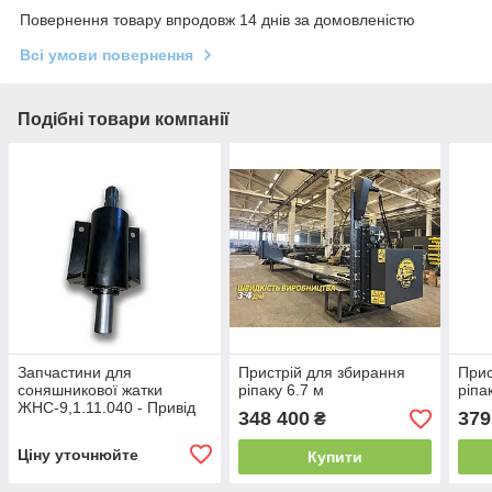
Повернення товару впродовж 14 днів за домовленістю
Всі умови повернення
Подібні товари компанії
Запчастини для
Пристрій для збирання
Прис
соняшникової жатки
ріпаку 6.7 м
ріпа
ЖНС-9,1.11.040 - Привід
348 400
379
₴
нижній
Ціну уточнюйте
Купити