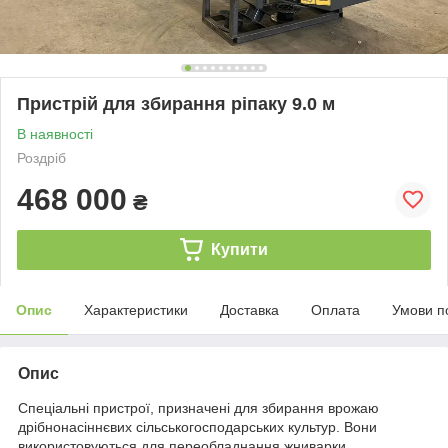
Пристрій для збирання ріпаку 9.0 м
В наявності
Роздріб
468 000
₴
Купити
Опис
Характеристики
Доставка
Оплата
Умови п
Опис
Спеціальні пристрої, призначені для збирання врожаю
дрібнонасіннєвих сільськогосподарських культур. Вони
використовуються для переобладнання жниварки