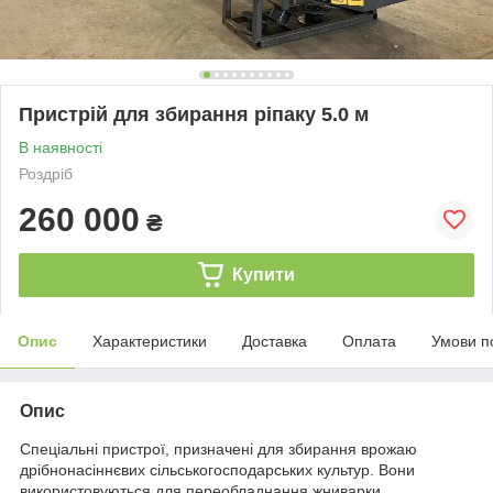
Пристрій для збирання ріпаку 5.0 м
В наявності
Роздріб
260 000
₴
Купити
Опис
Характеристики
Доставка
Оплата
Умови п
Опис
Спеціальні пристрої, призначені для збирання врожаю
дрібнонасіннєвих сільськогосподарських культур. Вони
використовуються для переобладнання жниварки