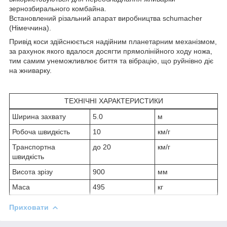
зернозбирального комбайна.
Встановлений різальний апарат виробництва schumacher
(Німеччина).
Привід коси здійснюється надійним планетарним механізмом,
за рахунок якого вдалося досягти прямолінійного ходу ножа,
тим самим унеможливлює биття та вібрацію, що руйнівно діє
на жниварку.
ТЕХНІЧНІ ХАРАКТЕРИСТИКИ
Ширина захвату
5.0
м
Робоча швидкість
10
км/г
Транспортна
до 20
км/г
швидкість
Висота зрізу
900
мм
Maca
495
кг
Приховати