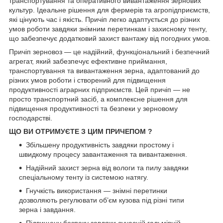
транспортування та оперативного вивантаження зернових
культур. Ідеальне рішення для фермерів та агропідприємств,
які цінують час і якість. Причіп легко адаптується до різних
умов роботи завдяки знімним перетинкам і захисному тенту,
що забезпечує додатковий захист вантажу від погодних умов.
Причіп зерновоз — це надійний, функціональний і безпечний
агрегат, який забезпечує ефективне приймання,
транспортування та вивантаження зерна, адаптований до
різних умов роботи і створений для підвищення
продуктивності аграрних підприємств. Цей причіп — не
просто транспортний засіб, а комплексне рішення для
підвищення продуктивності та безпеки у зерновому
господарстві.
ЩО ВИ ОТРИМУЄТЕ З ЦИМ ПРИЧЕПОМ ?
Збільшену продуктивність завдяки простому і
швидкому процесу завантаження та вивантаження.
Надійний захист зерна від вологи та пилу завдяки
спеціальному тенту із системою натягу.
Гнучкість використання — знімні перетинки
дозволяють регулювати об’єм кузова під різні типи
зерна і завдання.