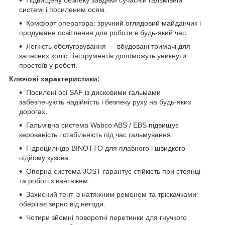
Підвищену безпеку завдяки сучасній гальмівній
системі і посиленим осям.
Комфорт оператора: зручний оглядовий майданчик і
продумане освітлення для роботи в будь-який час.
Легкість обслуговування — вбудовані тримачі для
запасних коліс і інструментів допоможуть уникнути
простоїв у роботі.
Ключові характеристики:
Посилені осі SAF із дисковими гальмами
забезпечують надійність і безпеку руху на будь-яких
дорогах.
Гальмівна система Wabco ABS / EBS підвищує
керованість і стабільність під час гальмування.
Гідроциліндр BINOTTO для плавного і швидкого
підйому кузова.
Опорна система JOST гарантує стійкість при стоянці
та роботі з вантажем.
Захисний тент із натяжним ременем та тріскачками
оберігає зерно від негоди.
Чотири зйомні поворотні перетинки для гнучкого