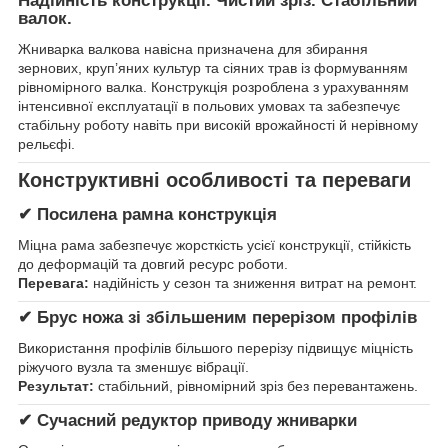
Надійність конструкції. Чистий зріз. Стабільний
валок.
Жниварка валкова навісна призначена для збирання
зернових, круп’яних культур та сіяних трав із формуванням
рівномірного валка. Конструкція розроблена з урахуванням
інтенсивної експлуатації в польових умовах та забезпечує
стабільну роботу навіть при високій врожайності й нерівному
рельєфі.
Конструктивні особливості та переваги
✔ Посилена рамна конструкція
Міцна рама забезпечує жорсткість усієї конструкції, стійкість
до деформацій та довгий ресурс роботи.
Перевага:
надійність у сезон та зниження витрат на ремонт.
✔ Брус ножа зі збільшеним перерізом профілів
Використання профілів більшого перерізу підвищує міцність
ріжучого вузла та зменшує вібрації.
Результат:
стабільний, рівномірний зріз без перевантажень.
✔ Сучасний редуктор приводу жниварки