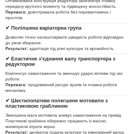
Оптимізована конструкція редуктора забезпечує плавну
передачу крутного моменту та підвищену зносостійкість.
Перевага:
довготривала робота без перевантажень і
простоїв.
✔ Поліпшена варіаторна група
Дозволяє точно налаштовувати швидкість роботи відповідно
до умов збирання.
Результат:
адаптація під різні культури та врожайність.
✔ Еластичне з’єднання валу транспортера з
редуктором
Компенсує навантаження та зменшує ударні впливи під час
роботи.
Перевага:
продовжений ресурс вузлів та плавна робота
механізму.
✔ Шестилопатеве полегшене мотовило з
пластиковою граблиною
Зменшена маса мотовила знижує навантаження на привід.
Пластикові граблини обережно працюють із масою,
мінімізуючи втрати зерна.
Результат:
делікатна подача культури та рівномірний валок.