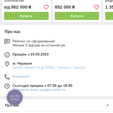
Schumacher
рядк
902 000
852 000
1 3
від
₴
₴
Купити
Купити
Про нас
Рейтинг не сформований
Менше 5 відгуків за останній рік
Працює з 23.05.2023
м. Черкаси
просп. Хіміків 74 Д 18008 , Черкаси, Україна
Контакти
Сьогодні працює з 07:30 до 18:00
Показати весь графік роботи
КНОПКА
ЗВ'ЯЗКУ
Про нас