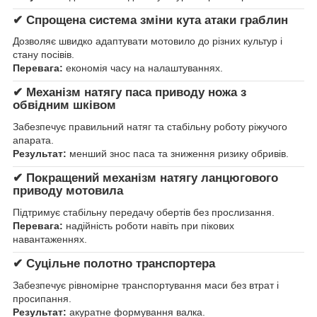
✔ Спрощена система зміни кута атаки граблин
Дозволяє швидко адаптувати мотовило до різних культур і
стану посівів.
Перевага:
економія часу на налаштуваннях.
✔ Механізм натягу паса приводу ножа з
обвідним шківом
Забезпечує правильний натяг та стабільну роботу ріжучого
апарата.
Результат:
менший знос паса та зниження ризику обривів.
✔ Покращений механізм натягу ланцюгового
приводу мотовила
Підтримує стабільну передачу обертів без прослизання.
Перевага:
надійність роботи навіть при пікових
навантаженнях.
✔ Суцільне полотно транспортера
Забезпечує рівномірне транспортування маси без втрат і
просипання.
Результат:
акуратне формування валка.