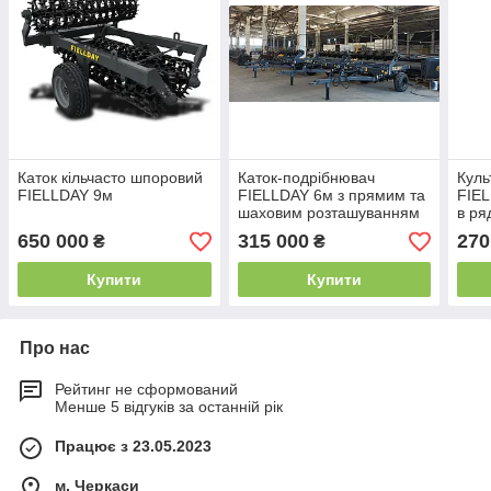
Каток кільчасто шпоровий
Каток-подрібнювач
Куль
FIELLDAY 9м
FIELLDAY 6м з прямим та
FIEL
шаховим розташуванням
в ря
ножів
650 000
315 000
270
₴
₴
Купити
Купити
Про нас
Рейтинг не сформований
Менше 5 відгуків за останній рік
Працює з 23.05.2023
м. Черкаси