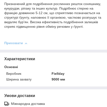
Призначений для подрібнення рослинних решток соняшнику,
кукурудзи, ріпаку та інших культур. Подрібнює стерню на
фракцію довжиною 5-12 см, що сприятливо позначається на
структурі ґрунту, наповнює її органікою, частково розпушує та
видаляє бур'ян. Висока ефективність подрібнення залишків
сприяє підвищенню рівня обміну речовин у ґрунті.
Приховати
Характеристики
Основні
Виробник
Fiellday
Ширина захвату
9000 мм
Умови доставки
Міжнародна доставка