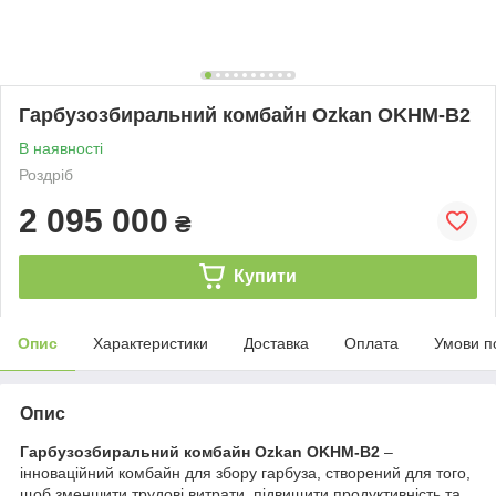
Гарбузозбиральний комбайн Ozkan OKHM-B2
В наявності
Роздріб
2 095 000
₴
Купити
Опис
Характеристики
Доставка
Оплата
Умови п
Опис
Гарбузозбиральний комбайн
Ozkan OKHM-B2
–
інноваційний комбайн для збору гарбуза, створений для того,
щоб зменшити трудові витрати, підвищити продуктивність та