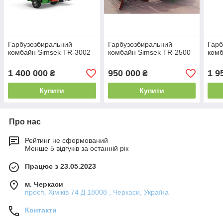
Гарбузозбиральний
Гарбузозбиральний
Гарб
комбайн Simsek TR-3002
комбайн Simsek TR-2500
ком
1 400 000
950 000
1 9
₴
₴
Купити
Купити
Про нас
Рейтинг не сформований
Менше 5 відгуків за останній рік
Працює з 23.05.2023
м. Черкаси
просп. Хіміків 74 Д 18008 , Черкаси, Україна
Контакти