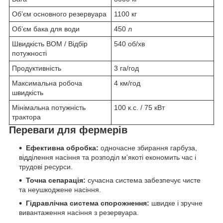
Об’єм основного резервуара
1100 кг
Об’єм бака для води
450 л
Швидкість ВОМ / Відбір
540 об/хв
потужності
Продуктивність
3 га/год
Максимальна робоча
4 км/год
швидкість
Мінімальна потужність
100 к.с. / 75 кВт
трактора
Переваги для фермерів
Ефективна обробка:
одночасне збирання гарбуза,
відділення насіння та розподіл м’якоті економить час і
трудові ресурси.
Точна сепарація:
сучасна система забезпечує чисте
та неушкоджене насіння.
Гідравлічна система спорожнення:
швидке і зручне
вивантаження насіння з резервуара.