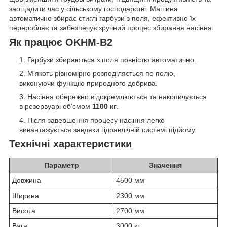
заощадити час у сільському господарстві. Машина
автоматично збирає стиглі гарбузи з поля, ефективно їх
переробляє та забезпечує зручний процес збирання насіння.
Як працює OKHM-B2
Гарбузи збираються з поля повністю автоматично.
М’якоть рівномірно розподіляється по полю,
виконуючи функцію природного добрива.
Насіння обережно відокремлюється та накопичується
в резервуарі об’ємом
1100 кг
.
Після завершення процесу насіння легко
вивантажується завдяки гідравлічній системі підйому.
Технічні характеристики
Параметр
Значення
Довжина
4500 мм
Ширина
2300 мм
Висота
2700 мм
Вага
3000 кг