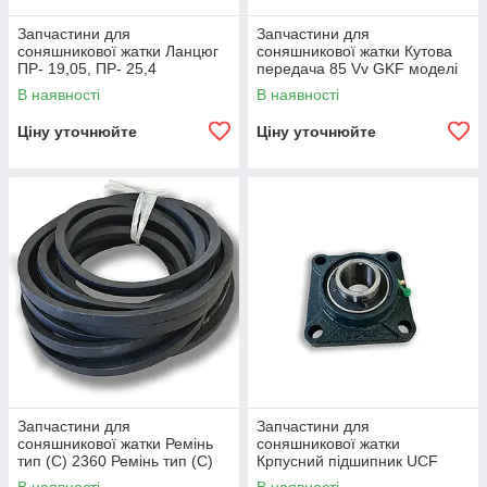
Запчастини для
Запчастини для
соняшникової жатки Ланцюг
соняшникової жатки Кутова
ПР- 19,05, ПР- 25,4
передача 85 Vv GKF моделі
С
В наявності
В наявності
Ціну уточнюйте
Ціну уточнюйте
Запчастини для
Запчастини для
соняшникової жатки Ремінь
соняшникової жатки
тип (С) 2360 Ремінь тип (С)
Крпусний підшипник UCF
2400
207, UCF 208